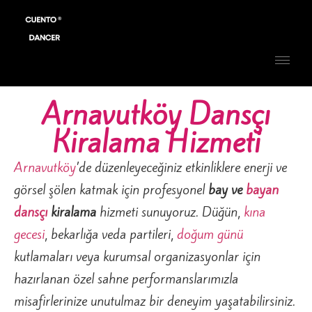
Arnavutköy Dansçı
Kiralama Hizmeti
Arnavutköy
’de düzenleyeceğiniz etkinliklere enerji ve
görsel şölen katmak için profesyonel
bay ve
bayan
dansçı
kiralama
hizmeti sunuyoruz. Düğün,
kına
gecesi
, bekarlığa veda partileri,
doğum günü
kutlamaları veya kurumsal organizasyonlar için
hazırlanan özel sahne performanslarımızla
misafirlerinize unutulmaz bir deneyim yaşatabilirsiniz.