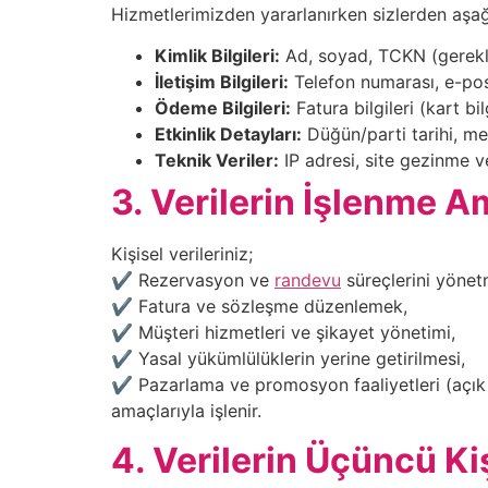
Hizmetlerimizden yararlanırken sizlerden aşağıd
Kimlik Bilgileri:
Ad, soyad, TCKN (gerekl
İletişim Bilgileri:
Telefon numarası, e-pos
Ödeme Bilgileri:
Fatura bilgileri (kart bi
Etkinlik Detayları:
Düğün/parti tarihi, me
Teknik Veriler:
IP adresi, site gezinme ve
3. Verilerin İşlenme A
Kişisel verileriniz;
✔ Rezervasyon ve
randevu
süreçlerini yönet
✔ Fatura ve sözleşme düzenlemek,
✔ Müşteri hizmetleri ve şikayet yönetimi,
✔ Yasal yükümlülüklerin yerine getirilmesi,
✔ Pazarlama ve promosyon faaliyetleri (açık r
amaçlarıyla işlenir.
4. Verilerin Üçüncü Ki