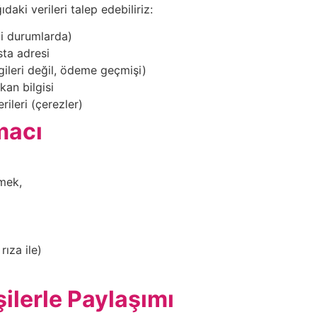
aki verileri talep edebiliriz:
i durumlarda)
ta adresi
lgileri değil, ödeme geçmişi)
kan bilgisi
rileri (çerezler)
macı
mek,
ıza ile)
şilerle Paylaşımı