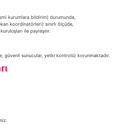
smi kurumlara bildirim) durumunda,
an koordinatörleri) sınırlı ölçüde,
uruluşları ile paylaşılır.
eme, güvenli sunucular, yetki kontrolü) korunmaktadır.
rı
niz.