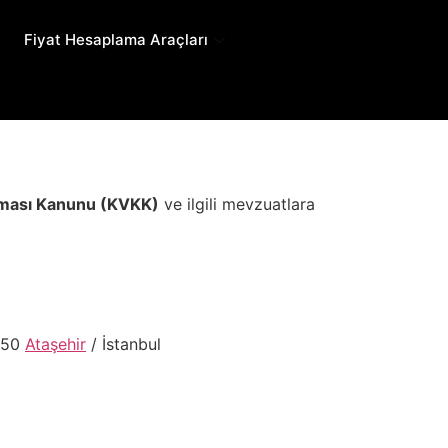
Fiyat Hesaplama Araçları
unması Kanunu (KVKK)
ve ilgili mevzuatlara
4750
Ataşehir
/ İstanbul