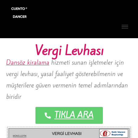
Vergi Levhası
Dansöz kiralama
hizmeti sunan işletmeler için
vergi levhası, yasal faaliyet gösterebilmenin ve
müşterilere güven vermenin temel adımlarından
biridir
TIKLA ARA