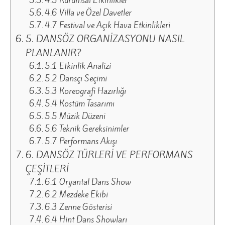
4.5 Kurumsal Etkinlikler
4.6 Villa ve Özel Davetler
4.7 Festival ve Açık Hava Etkinlikleri
5. DANSÖZ ORGANİZASYONU NASIL
PLANLANIR?
5.1 Etkinlik Analizi
5.2 Dansçı Seçimi
5.3 Koreografi Hazırlığı
5.4 Kostüm Tasarımı
5.5 Müzik Düzeni
5.6 Teknik Gereksinimler
5.7 Performans Akışı
6. DANSÖZ TÜRLERİ VE PERFORMANS
ÇEŞİTLERİ
6.1 Oryantal Dans Show
6.2 Mezdeke Ekibi
6.3 Zenne Gösterisi
6.4 Hint Dans Showları