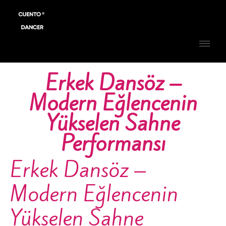
Erkek Dansöz –
Modern Eğlencenin
Yükselen Sahne
Performansı
Erkek Dansöz –
Modern Eğlencenin
Yükselen Sahne