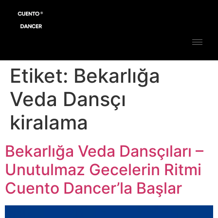
Etiket:
Bekarlığa
Veda Dansçı
kiralama
Bekarlığa Veda Dansçıları –
Unutulmaz Gecelerin Ritmi
Cuento Dancer’la Başlar