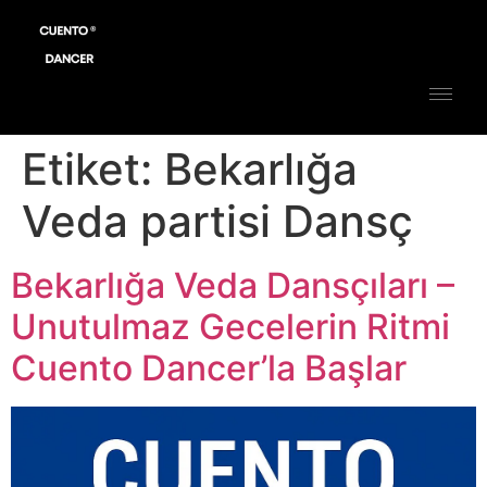
Etiket:
Bekarlığa
Veda partisi Dansç
Bekarlığa Veda Dansçıları –
Unutulmaz Gecelerin Ritmi
Cuento Dancer’la Başlar