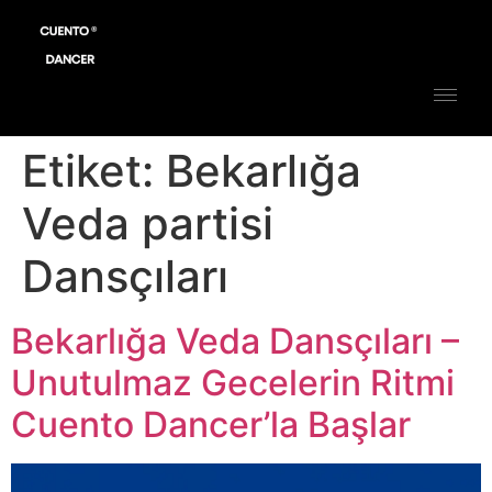
Etiket:
Bekarlığa
Veda partisi
Dansçıları
Bekarlığa Veda Dansçıları –
Unutulmaz Gecelerin Ritmi
Cuento Dancer’la Başlar