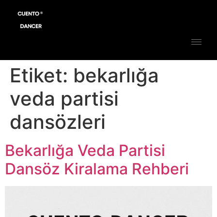
Etiket:
bekarlığa
veda partisi
dansözleri
Bekarlığa Veda Partisi
Dansöz Kiralama Rehberi