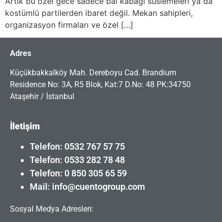
Artık bu özel gece sadece bal kabağı süslemeleri ya da
kostümlü partilerden ibaret değil. Mekan sahipleri,
organizasyon firmaları ve özel […]
Adres
Küçükbakkalköy Mah. Dereboyu Cad. Brandium
Residence No: 3A, R5 Blok, Kat:7 D.No: 48 PK:34750
Ataşehir / İstanbul
İletişim
Telefon: 0532 767 57 75
Telefon: 0533 282 78 48
Telefon: 0 850 305 65 59
Mail: info@cuentogroup.com
Sosyal Medya Adresleri: