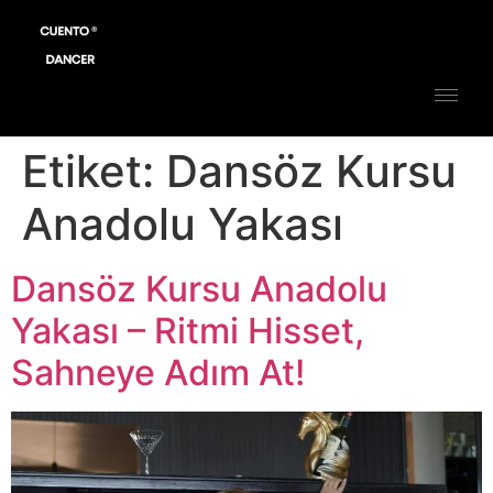
Etiket:
Dansöz Kursu
Anadolu Yakası
Dansöz Kursu Anadolu
Yakası – Ritmi Hisset,
Sahneye Adım At!