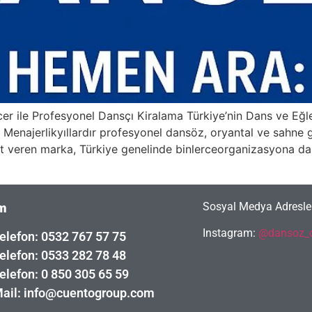
r ile Profesyonel Dansçı Kiralama Türkiye’nin Dans ve Eğl
Menajerlikyıllardır profesyonel dansöz, oryantal ve sahne g
t veren marka, Türkiye genelinde binlerceorganizasyona da
Sosyal Medya Adresler
im
Instagram:
@dansoz_o
elefon: 0532 767 57 75
elefon: 0533 282 78 48
elefon: 0 850 305 65 59
ail: info@cuentogroup.com