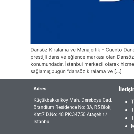
Dansöz Kiralama ve Menajerlik – Cuento Dance
prestijli dans ve eğlence markası olan Dansöz 
konumundadır. İstanbul merkezli olarak hizme
sağlamış;bugün “dansöz kiralama ve […]
Adres
İletiş
Küçükbakkalköy Mah. Dereboyu Cad.
T
Brandium Residence No: 3A, R5 Blok,
T
Kat:7 D.No: 48 PK:34750 Ataşehir /
T
İstanbul
M