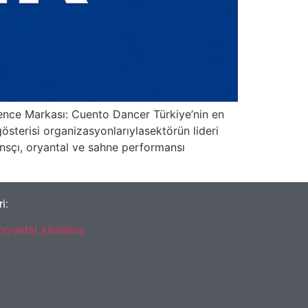
ence Markası: Cuento Dancer Türkiye’nin en
österisi organizasyonlarıylasektörün lideri
nsçı, oryantal ve sahne performansı
i:
ryantal_kiralama