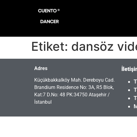
Etiket:
dansöz vide
Adres
İletiş
Küçükbakkalköy Mah. Dereboyu Cad.
T
Brandium Residence No: 3A, R5 Blok,
T
Kat:7 D.No: 48 PK:34750 Ataşehir /
T
İstanbul
M