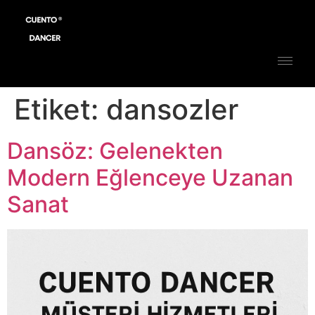
Etiket:
dansozler
Dansöz: Gelenekten
Modern Eğlenceye Uzanan
Sanat