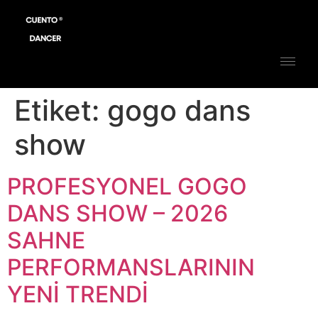
Etiket:
gogo dans
show
PROFESYONEL GOGO
DANS SHOW – 2026
SAHNE
PERFORMANSLARININ
YENİ TRENDİ