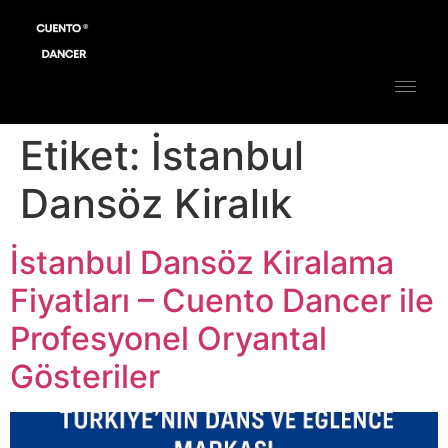
Etiket:
İstanbul
Dansöz Kiralık
İstanbul Dansöz Kiralama
Fiyatları – Cuento Dancer ile
Profesyonel Oryantal
Gösteriler