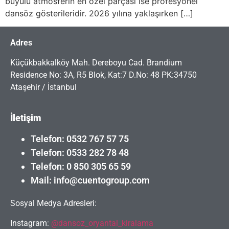
büyülü atmosferin en özel parçası ise profesyonel
dansöz gösterileridir. 2026 yılına yaklaşırken […]
Adres
Küçükbakkalköy Mah. Dereboyu Cad. Brandium
Residence No: 3A, R5 Blok, Kat:7 D.No: 48 PK:34750
Ataşehir / İstanbul
İletişim
Telefon: 0532 767 57 75
Telefon: 0533 282 78 48
Telefon: 0 850 305 65 59
Mail: info@cuentogroup.com
Sosyal Medya Adresleri:
Instagram:
@dansoz_oryantal_kiralama