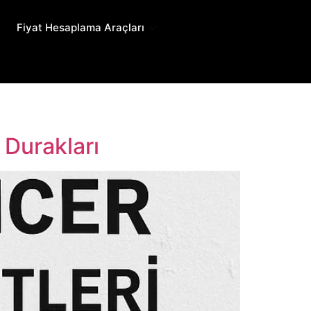
Fiyat Hesaplama Araçları
 Durakları