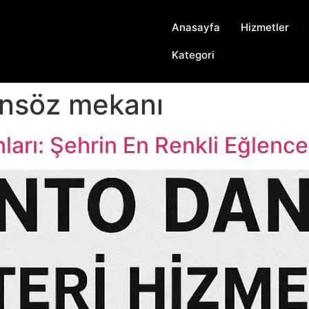
Anasayfa
Hizmetler
Kategori
ansöz mekanı
arı: Şehrin En Renkli Eğlence