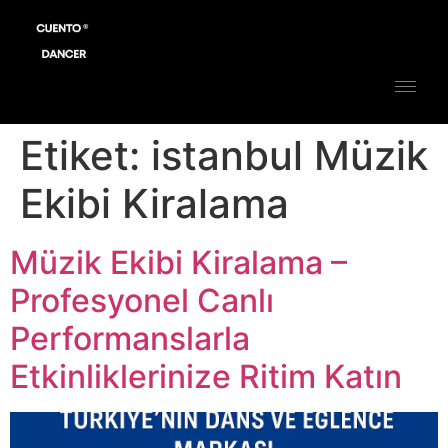
Etiket:
istanbul Müzik
Ekibi Kiralama
Müzik Ekibi Kiralama –
Profesyonel Canlı
Performanslarla
Etkinliklerinize Ritim Katın