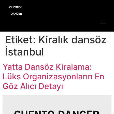
Etiket:
Kiralık dansöz
İstanbul
Yatta Dansöz Kiralama:
Lüks Organizasyonların En
Göz Alıcı Detayı