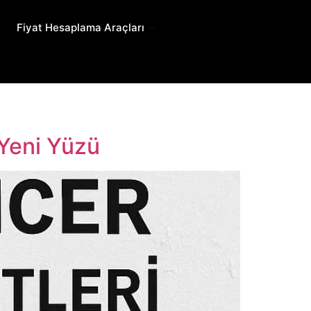
Fiyat Hesaplama Araçları
 Yeni Yüzü