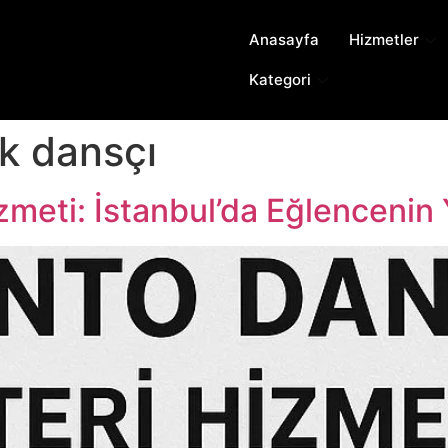
Anasayfa
Hizmetler
Kategori
ek dansçı
izmeti: İstanbul’da Eğlencenin