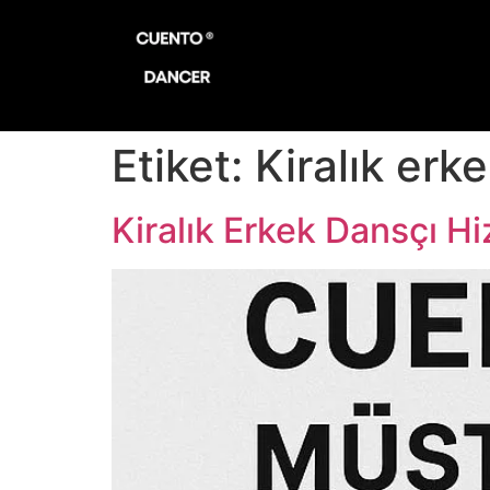
Etiket:
Kiralık erk
Kiralık Erkek Dansçı H