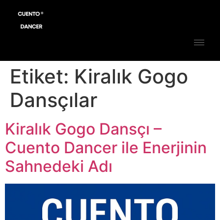
Etiket:
Kiralık Gogo
Dansçılar
Kiralık Gogo Dansçı –
Cuento Dancer ile Enerjinin
Sahnedeki Adı