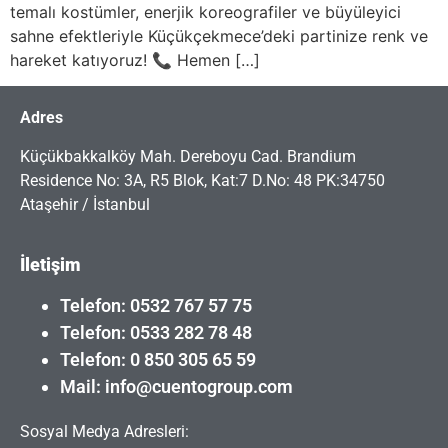
temalı kostümler, enerjik koreografiler ve büyüleyici
sahne efektleriyle Küçükçekmece’deki partinize renk ve
hareket katıyoruz! 📞 Hemen […]
Adres
Küçükbakkalköy Mah. Dereboyu Cad. Brandium
Residence No: 3A, R5 Blok, Kat:7 D.No: 48 PK:34750
Ataşehir / İstanbul
İletişim
Telefon: 0532 767 57 75
Telefon: 0533 282 78 48
Telefon: 0 850 305 65 59
Mail: info@cuentogroup.com
Sosyal Medya Adresleri: