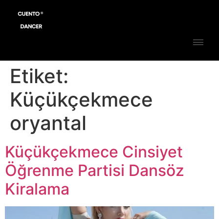
Etiket:
Küçükçekmece
oryantal
Küçükçekmece Cinsiyet
Öğrenme Partisi Dansöz
Kiralama