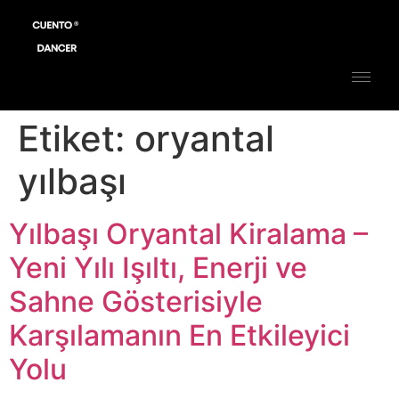
Etiket:
oryantal
yılbaşı
Yılbaşı Oryantal Kiralama –
Yeni Yılı Işıltı, Enerji ve
Sahne Gösterisiyle
Karşılamanın En Etkileyici
Yolu