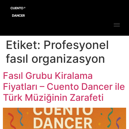
Etiket:
Profesyonel
fasıl organizasyon
Fasıl Grubu Kiralama
Fiyatları – Cuento Dancer ile
Türk Müziğinin Zarafeti