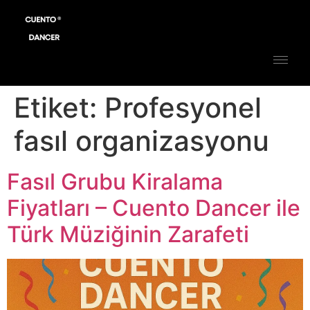
Etiket:
Profesyonel
fasıl organizasyonu
Fasıl Grubu Kiralama
Fiyatları – Cuento Dancer ile
Türk Müziğinin Zarafeti