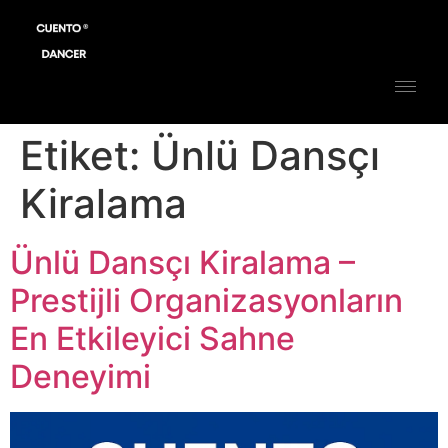
Etiket:
Ünlü Dansçı
Kiralama
Ünlü Dansçı Kiralama –
Prestijli Organizasyonların
En Etkileyici Sahne
Deneyimi