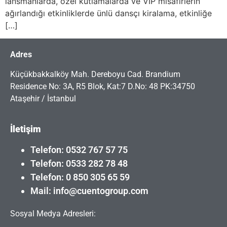
lansmanlarda, özel kutlamalarda ve VIP misafirlerin
ağırlandığı etkinliklerde ünlü dansçı kiralama, etkinliğe
[…]
Adres
Küçükbakkalköy Mah. Dereboyu Cad. Brandium
Residence No: 3A, R5 Blok, Kat:7 D.No: 48 PK:34750
Ataşehir / İstanbul
İletişim
Telefon: 0532 767 57 75
Telefon: 0533 282 78 48
Telefon: 0 850 305 65 59
Mail: info@cuentogroup.com
Sosyal Medya Adresleri: