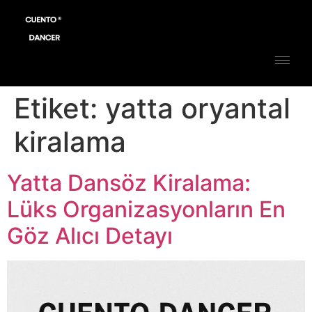
Etiket:
yatta oryantal
kiralama
Yatta Dansöz Kiralama:
Lüks Organizasyonların En
Göz Alıcı Detayı