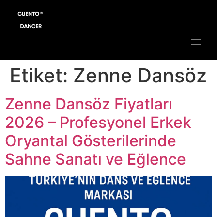
Etiket:
Zenne Dansöz
Zenne Dansöz Fiyatları
2026 – Profesyonel Erkek
Oryantal Gösterilerinde
Sahne Sanatı ve Eğlence