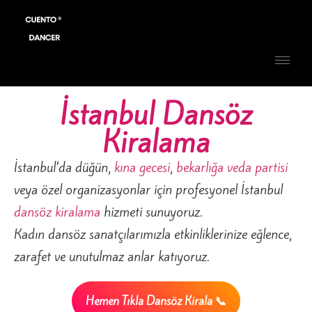
İstanbul Dansöz
Kiralama
İstanbul’da düğün,
kına gecesi
,
bekarlığa veda partisi
veya özel organizasyonlar için profesyonel İstanbul
dansöz kiralama
hizmeti sunuyoruz.
Kadın dansöz sanatçılarımızla etkinliklerinize eğlence,
zarafet ve unutulmaz anlar katıyoruz.
Hemen Tıkla Dansöz Kirala 📞