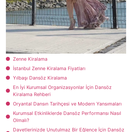
Zenne Kiralama
İstanbul Zenne Kiralama Fiyatları
Yılbaşı Dansöz Kiralama
En İyi Kurumsal Organizasyonlar İçin Dansöz
Kiralama Rehberi
Oryantal Dansın Tarihçesi ve Modern Yansımaları
Kurumsal Etkinliklerde Dansöz Performansı Nasıl
Olmalı?
Davetlerinizde Unutulmaz Bir Eğlence İçin Dansöz