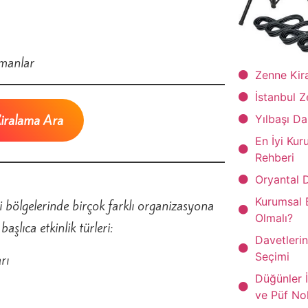
pmanlar
Zenne Kir
İstanbul Z
Kiralama Ara
Yılbaşı D
En İyi Ku
Rehberi
Oryantal 
Kurumsal 
bi bölgelerinde birçok farklı organizasyona
Olmalı?
şlıca etkinlik türleri:
Davetleri
Seçimi
rı
Düğünler İ
ve Püf No