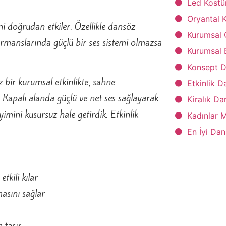
Led Kostü
Oryantal K
i doğrudan etkiler. Özellikle dansöz
Kurumsal 
ormanslarında güçlü bir ses sistemi olmazsa
Kurumsal 
Konsept D
z bir kurumsal etkinlikte, sahne
Etkinlik D
. Kapalı alanda güçlü ve net ses sağlayarak
Kiralık Da
mini kusursuz hale getirdik. Etkinlik
Kadınlar 
En İyi Dan
tkili kılar
asını sağlar
 taşır