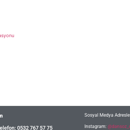
asyonu
Sosyal Medya Adresler
im
Instagram:
@dansoz_o
elefon: 0532 767 57 75