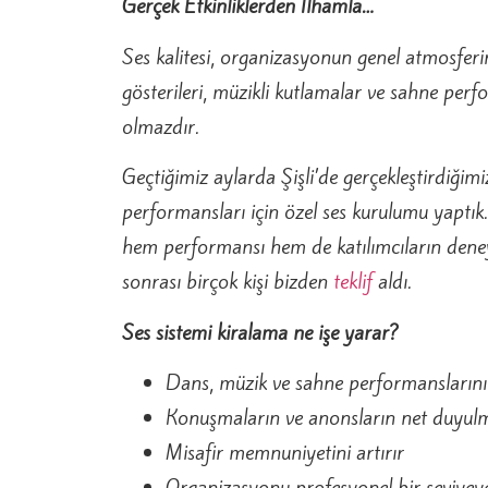
Gerçek Etkinliklerden İlhamla…
Ses kalitesi, organizasyonun genel atmosferin
gösterileri, müzikli kutlamalar ve sahne perf
olmazdır.
Geçtiğimiz aylarda Şişli’de gerçekleştirdiğimi
performansları için özel ses kurulumu yaptık
hem performansı hem de katılımcıların deneyi
sonrası birçok kişi bizden
teklif
aldı.
Ses sistemi kiralama ne işe yarar?
Dans, müzik ve sahne performanslarını e
Konuşmaların ve anonsların net duyulm
Misafir memnuniyetini artırır
Organizasyonu profesyonel bir seviyeye