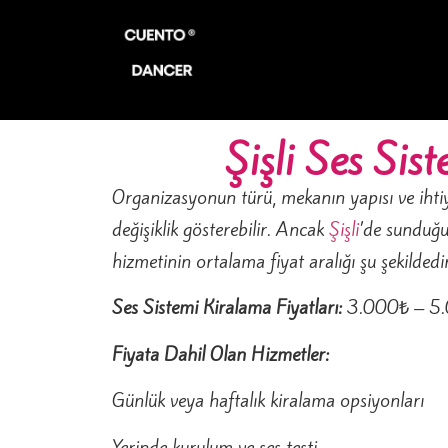
Şişli Ses Sis
Organizasyonun türü, mekanın yapısı ve ihti
değişiklik gösterebilir. Ancak
Şişli
’de sunduğu
hizmetinin ortalama fiyat aralığı şu şekildedir
Ses Sistemi Kiralama Fiyatları:
3.000₺ – 5
Fiyata Dahil Olan Hizmetler:
Günlük veya haftalık kiralama opsiyonları
Yerinde kurulum ve ses testi