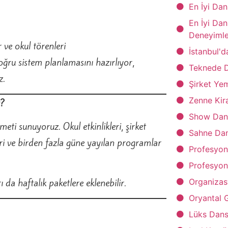
En İyi Dan
En İyi Da
Deneyimle
r ve okul törenleri
İstanbul'
ru sistem planlamasını hazırlıyor,
Teknede 
z.
Şirket Ye
Zenne Kira
ı?
Show Dans
meti sunuyoruz. Okul etkinlikleri, şirket
Sahne Dan
leri ve birden fazla güne yayılan programlar
Profesyon
Profesyon
 da haftalık paketlere eklenebilir.
Organizas
Oryantal 
Lüks Dans