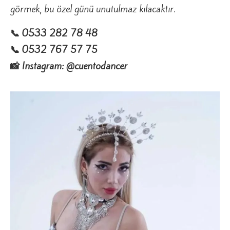
görmek, bu özel günü unutulmaz kılacaktır.
📞 0533 282 78 48
📞 0532 767 57 75
📸 Instagram: @cuentodancer