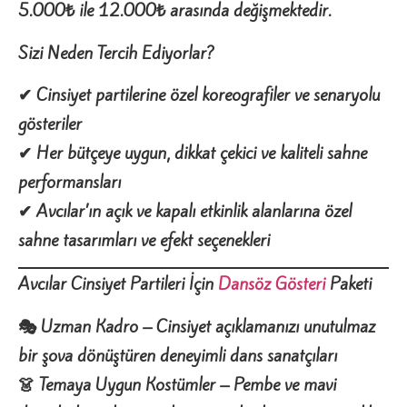
5.000₺ ile 12.000₺ arasında değişmektedir.
Sizi Neden Tercih Ediyorlar?
✔ Cinsiyet partilerine özel koreografiler ve senaryolu
gösteriler
✔ Her b
üt
çeye uygun, dikkat
çekici ve kaliteli sahne
performanslar
ı
✔ Avc
ılar
’ın a
çık ve kapal
ı etkinlik alanlar
ına
özel
sahne tasar
ımlar
ı ve efekt se
çenekleri
Avcılar Cinsiyet Partileri İçin
Dansöz Gösteri
Paketi
🎭 Uzman Kadro – Cinsiyet açıklamanızı unutulmaz
bir şova dönüştüren deneyimli dans sanatçıları
👗 Temaya Uygun Kostümler – Pembe ve mavi