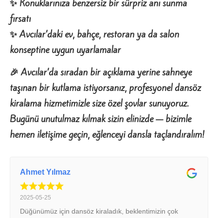
✨ Konuklar
ın
ıza benzersiz bir s
ürpriz an
ı sunma
f
ırsat
ı
✨ Avc
ılar
’daki ev, bah
çe, restoran ya da salon
konseptine uygun uyarlamalar
🎉 Avcılar’da sıradan bir açıklama yerine sahneye
taşınan bir kutlama istiyorsanız, profesyonel dansöz
kiralama hizmetimizle size özel şovlar sunuyoruz.
Bugünü unutulmaz kılmak sizin elinizde — bizimle
hemen iletişime geçin, eğlenceyi dansla taçlandıralım!
Ahmet Yılmaz
2025-05-25
Düğünümüz için dansöz kiraladık, beklentimizin çok