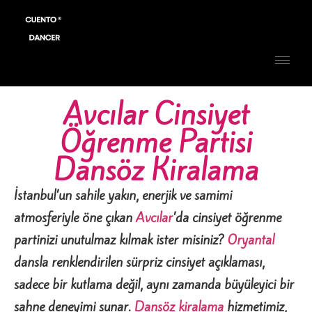
Avcılar Cinsiyet
Öğrenme Partisi
Dansöz Kiralama
İstanbul’un sahile yakın, enerjik ve samimi
atmosferiyle öne çıkan
Avcılar
’da cinsiyet öğrenme
partinizi unutulmaz kılmak ister misiniz?
Oryantal
dansla renklendirilen sürpriz cinsiyet açıklaması,
sadece bir kutlama değil, aynı zamanda büyüleyici bir
sahne deneyimi sunar.
Dansöz kiralama
hizmetimiz,