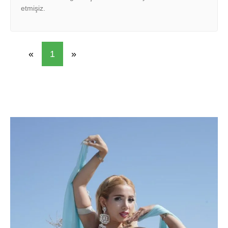
etmişiz.
«
1
»