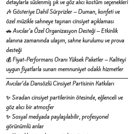
detaylarla süslenmiş şık ve göz alıcı kostüm seçenekleri
🎶 Gösteriye Dahil Sürprizler – Duman, konfeti ve
özel müzikle sahneye taşınan cinsiyet açıklaması
🚗 Avcılar’a Özel Organizasyon Desteği – Etkinlik
alanına zamanında ulaşım, sahne kurulumu ve prova
desteği
💰 Fiyat-Performans Oranı Yüksek Paketler – Kaliteyi
uygun fiyatlarla sunan memnuniyet odaklı hizmetler
Avcılar’da Dansözlü Cinsiyet Partisinin Katkıları
✨ Sıradan cinsiyet partilerinin ötesinde, eğlenceli ve
göz alıcı bir atmosfer
✨ Sosyal medyada payla
şılabilir, profesyonel
g
ör
ün
üml
ü anlar