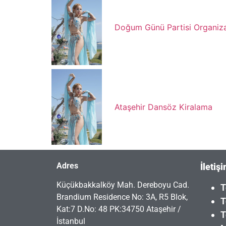
Doğum Günü Partisi Organiz
Ataşehir Dansöz Kiralama
Adres
İletiş
Küçükbakkalköy Mah. Dereboyu Cad.
T
Brandium Residence No: 3A, R5 Blok,
T
Kat:7 D.No: 48 PK:34750 Ataşehir /
T
İstanbul