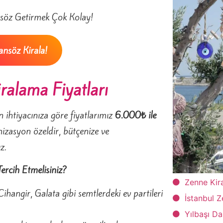
söz Getirmek Çok Kolay!
nsöz Kirala!
alama Fiyatları
n ihtiyacınıza göre fiyatlarımız
6.000₺ ile
izasyon özeldir, bütçenize ve
z.
rcih Etmelisiniz?
Zenne Kir
ihangir, Galata gibi semtlerdeki ev partileri
İstanbul Z
Yılbaşı D