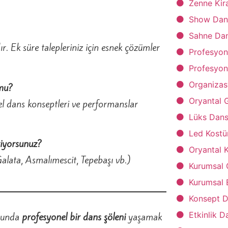
Zenne Kira
Show Dans
Sahne Dan
r. Ek süre talepleriniz için esnek çözümler
Profesyon
Profesyon
Organizas
 mu?
Oryantal 
el dans konseptleri ve performanslar
Lüks Dans
Led Kostü
riyorsunuz?
Oryantal K
alata, Asmalımescit, Tepebaşı vb.)
Kurumsal 
Kurumsal 
Konsept D
Etkinlik D
orunda
profesyonel bir dans şöleni
yaşamak