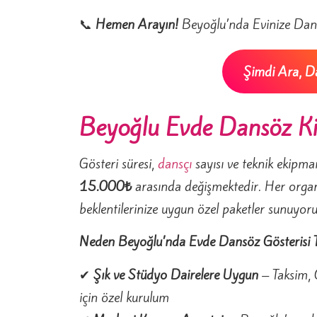
📞
Hemen Arayın!
Beyoğlu’nda Evinize Dan
Şimdi Ara, Da
Beyoğlu Evde Dansöz Kir
Gösteri süresi,
dansçı
sayısı ve teknik ekipma
15.000₺
arasında değişmektedir. Her organ
beklentilerinize uygun özel paketler sunuyoru
Neden Beyoğlu’nda Evde Dansöz Gösterisi Te
✔
Şık ve Stüdyo Dairelere Uygun
– Taksim, C
için özel kurulum