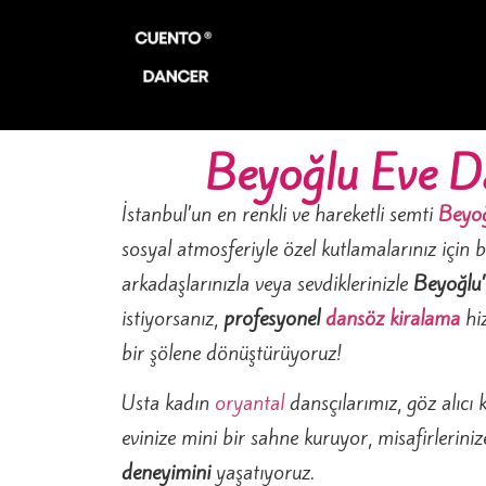
Beyoğlu Eve D
İstanbul’un en renkli ve hareketli semti
Beyo
sosyal atmosferiyle özel kutlamalarınız için 
arkadaşlarınızla veya sevdiklerinizle
Beyoğlu’
istiyorsanız,
profesyonel
dansöz kiralama
hiz
bir şölene dönüştürüyoruz!
Usta kadın
oryantal
dansçılarımız, göz alıcı k
evinize mini bir sahne kuruyor, misafirlerini
deneyimini
yaşatıyoruz.