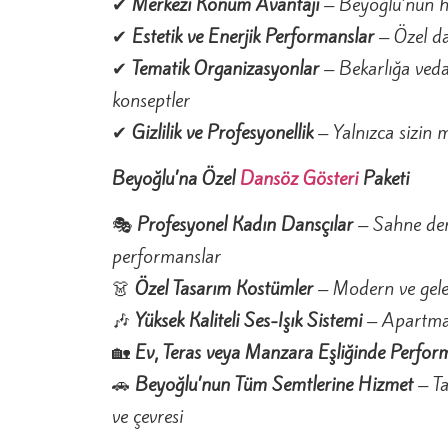
✔
Merkezi Konum Avantajı
– Beyoğlu’nun her
✔
Estetik ve Enerjik Performanslar
– Özel da
✔
Tematik Organizasyonlar
– Bekarlığa ved
konseptler
✔
Gizlilik ve Profesyonellik
– Yalnızca sizin mi
Beyoğlu’na Özel
Dansöz Gösteri
Paketi
🎭
Profesyonel Kadın Dansçılar
– Sahne dene
performanslar
👗
Özel Tasarım Kostümler
– Modern ve gelen
🎶
Yüksek Kaliteli Ses-Işık Sistemi
– Apartman
🏡
Ev, Teras veya Manzara Eşliğinde Perfor
🚗
Beyoğlu’nun Tüm Semtlerine Hizmet
– Ta
ve çevresi