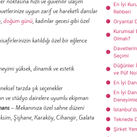
 noktasına hızlı ve güvenilir ulaşım
En İyi Ku
vetlerinize uygun zarif ve hareketli danslar
Rehberi
a,
doğum günü
, kadınlar gecesi gibi özel
Oryantal 
Kurumsal 
Olmalı?
safirlerinizin katıldığı özel bir eğlence
Davetleri
Seçimi
Düğünler İ
yimi yüksek, dinamik ve estetik
ve Püf No
En İyi Dan
eksel tarzda şık seçenekler
En İyi Da
 ve stüdyo dairelere uyumlu ekipman
Deneyimle
mans
– Mekanınıza özel sahne düzeni
İstanbul'
ksim, Şişhane, Karaköy, Cihangir, Galata
Teknede 
Şirket Ye