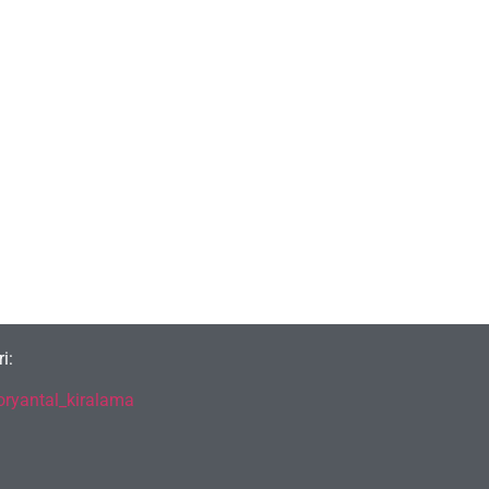
i:
ryantal_kiralama