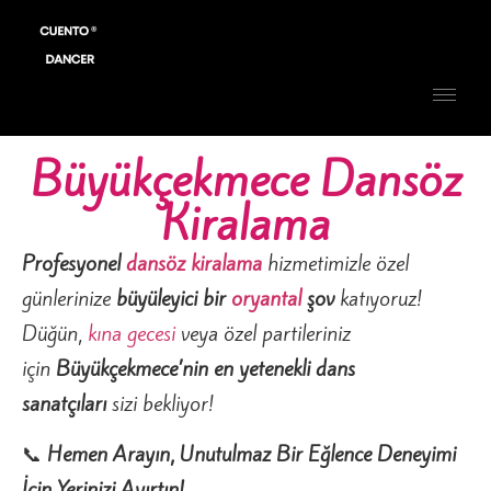
Büyükçekmece Dansöz
Kiralama
Profesyonel
dansöz kiralama
hizmetimizle özel
günlerinize
büyüleyici bir
oryantal
şov
katıyoruz!
Düğün,
kına gecesi
veya özel partileriniz
için
Büyükçekmece’nin en yetenekli dans
sanatçıları
sizi bekliyor!
📞
Hemen Arayın, Unutulmaz Bir Eğlence Deneyimi
İçin Yerinizi Ayırtın!