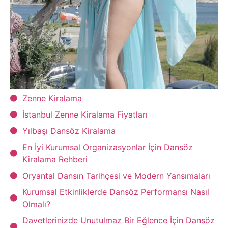
Zenne Kiralama
İstanbul Zenne Kiralama Fiyatları
Yılbaşı Dansöz Kiralama
En İyi Kurumsal Organizasyonlar İçin Dansöz
Kiralama Rehberi
Oryantal Dansın Tarihçesi ve Modern Yansımaları
Kurumsal Etkinliklerde Dansöz Performansı Nasıl
Olmalı?
Davetlerinizde Unutulmaz Bir Eğlence İçin Dansöz