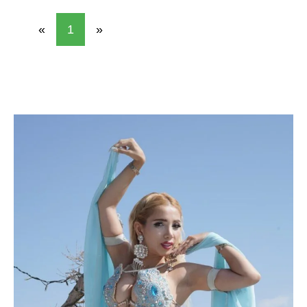
«
1
»