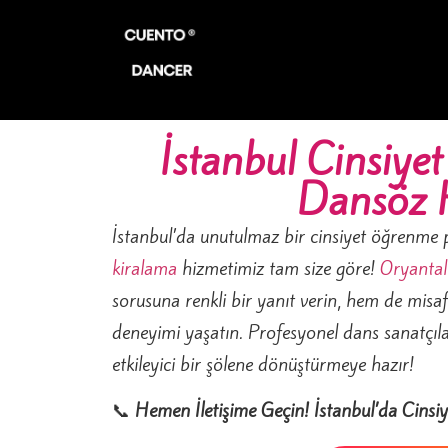
İstanbul Cinsiye
Dansöz 
İstanbul’da unutulmaz bir cinsiyet öğrenme p
kiralama
hizmetimiz tam size göre!
Oryantal
sorusuna renkli bir yanıt verin, hem de misafi
deneyimi yaşatın. Profesyonel dans sanatçılar
etkileyici bir şölene dönüştürmeye hazır!
📞
Hemen İletişime Geçin! İstanbul’da Cinsiy