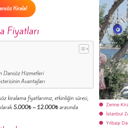
nsöz Kirala!
 Fiyatları
lan Dansöz Hizmetleri
erisinin Avantajları
öz kiralama fiyatlarımız, etkinliğin süresi,
Zenne Kir
 olarak
5.000₺ – 12.000₺
arasında
İstanbul Z
Yılbaşı D