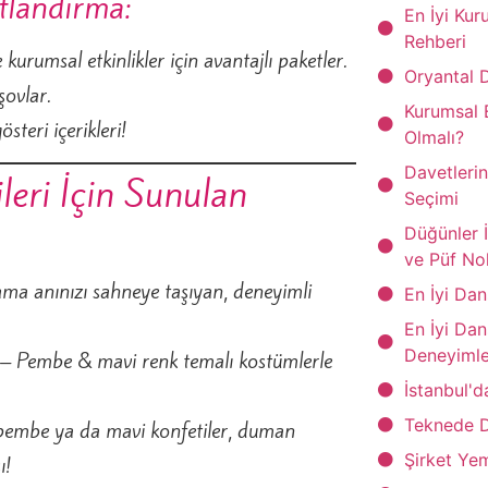
tlandırma:
En İyi Ku
Rehberi
kurumsal etkinlikler için avantajlı paketler.
Oryantal 
şovlar.
Kurumsal 
steri içerikleri!
Olmalı?
Davetleri
ileri İçin Sunulan
Seçimi
Düğünler İ
ve Püf No
ama anınızı sahneye taşıyan, deneyimli
En İyi Dan
En İyi Da
Deneyimle
– Pembe & mavi renk temalı kostümlerle
İstanbul'
Teknede 
embe ya da mavi konfetiler, duman
Şirket Ye
ı!