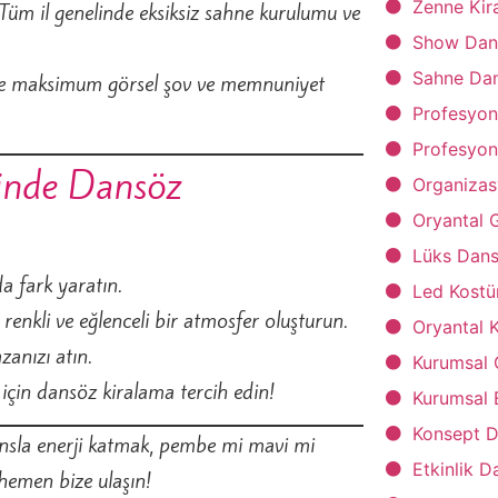
Zenne Kira
Tüm il genelinde eksiksiz sahne kurulumu ve
Show Dans
Sahne Dan
e maksimum görsel şov ve memnuniyet
Profesyon
Profesyon
sinde Dansöz
Organizas
Oryantal 
Lüks Dans
a fark yaratın.
Led Kostü
 renkli ve eğlenceli bir atmosfer oluşturun.
Oryantal K
zanızı atın.
Kurumsal 
için dansöz kiralama tercih edin!
Kurumsal 
Konsept D
ansla enerji katmak, pembe mi mavi mi
Etkinlik D
 hemen bize ulaşın!