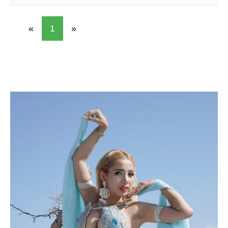
«
1
»