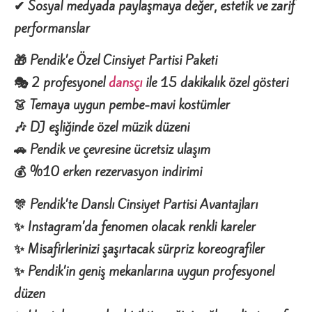
✔ Sosyal medyada payla
şmaya de
ğer, estetik ve zarif
performanslar
🎁 Pendik’e Özel Cinsiyet Partisi Paketi
🎭 2 profesyonel
dansçı
ile 15 dakikalık özel gösteri
👗 Temaya uygun pembe-mavi kostümler
🎶 DJ eşliğinde özel müzik düzeni
🚗 Pendik ve çevresine ücretsiz ulaşım
💰 %10 erken rezervasyon indirimi
🎊 Pendik’te Danslı Cinsiyet Partisi Avantajları
✨ Instagram’da fenomen olacak renkli kareler
✨ Misafirlerinizi
şa
şırtacak s
ürpriz koreografiler
✨ Pendik’in geni
ş mekanlar
ına uygun profesyonel
d
üzen