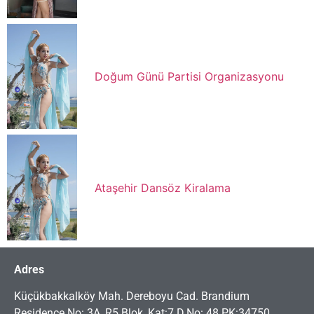
Doğum Günü Partisi Organizasyonu
Ataşehir Dansöz Kiralama
Adres
Küçükbakkalköy Mah. Dereboyu Cad. Brandium
Residence No: 3A, R5 Blok, Kat:7 D.No: 48 PK:34750