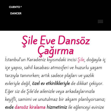
Şile Eve Dansöz
Çağırma
İstanbul’un Karadeniz kıyısındaki incisi
Şile
, doğayla iç
içe yapısı, sahil kasabası atmosferi ve huzurlu yaşam
tarzıyla tanınırken; artık sadece plajları ve yazlık
evleriyle değil,
özel ev etkinlikleriyle
de dikkat çekiyor.
Eğer siz de Şile’de ailenizle veya arkadaşlarınızla
keyifli, samimi ve unutulmaz bir akşam planlıyorsanız;
evde
dansöz kiralama
hizmetimiz
ile eğlenceyi evinize