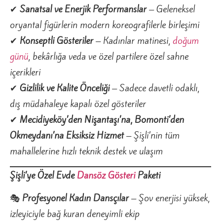
✔
Sanatsal ve Enerjik Performanslar
– Geleneksel
oryantal figürlerin modern koreografilerle birleşimi
✔
Konseptli Gösteriler
– Kadınlar matinesi,
doğum
günü
, bekârlığa veda ve özel partilere özel sahne
içerikleri
✔
Gizlilik ve Kalite Önceliği
– Sadece davetli odaklı,
dış müdahaleye kapalı özel gösteriler
✔
Mecidiyeköy’den Nişantaşı’na, Bomonti’den
Okmeydanı’na Eksiksiz Hizmet
– Şişli’nin tüm
mahallelerine hızlı teknik destek ve ulaşım
Şişli’ye Özel Evde
Dansöz Gösteri
Paketi
🎭
Profesyonel Kadın Dansçılar
– Şov enerjisi yüksek,
izleyiciyle bağ kuran deneyimli ekip