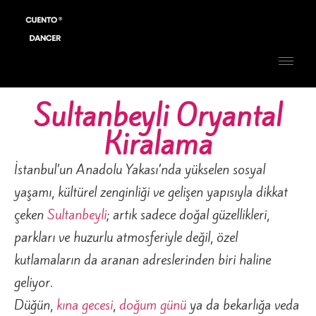
Sultanbeyli Oryantal
Kiralama
İstanbul’un Anadolu Yakası’nda yükselen sosyal
yaşamı, kültürel zenginliği ve gelişen yapısıyla dikkat
çeken
Sultanbeyli
; artık sadece doğal güzellikleri,
parkları ve huzurlu atmosferiyle değil, özel
kutlamaların da aranan adreslerinden biri haline
geliyor.
Düğün,
kına gecesi
,
doğum günü
ya da bekarlığa veda