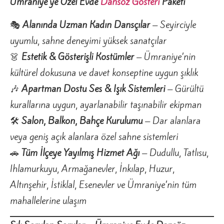
Ümraniye’ye Özel Evde
Dansöz Gösteri
Paketi
🎭
Alanında Uzman Kadın Dansçılar
– Seyirciyle
uyumlu, sahne deneyimi yüksek sanatçılar
👗
Estetik & Gösterişli Kostümler
– Ümraniye’nin
kültürel dokusuna ve davet konseptine uygun şıklık
🎶
Apartman Dostu Ses & Işık Sistemleri
– Gürültü
kurallarına uygun, ayarlanabilir taşınabilir ekipman
🛠️
Salon, Balkon, Bahçe Kurulumu
– Dar alanlara
veya geniş açık alanlara özel sahne sistemleri
🚗
Tüm İlçeye Yayılmış Hizmet Ağı
– Dudullu, Tatlısu,
Ihlamurkuyu, Armağanevler, İnkılap, Huzur,
Altınşehir, İstiklal, Esenevler ve Ümraniye’nin tüm
mahallelerine ulaşım