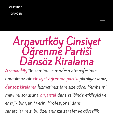
Arnavutköy Cinsiyet
Öğrenme Partisi
Dansöz Kiralama
Arnavutköy
’ün samimi ve modern atmosferinde
unutulmaz bir
cinsiyet öğrenme partisi
planlıyorsanız,
dansöz kiralama
hizmetimiz tam size göre! Pembe mi
mavi mi sorusuna
oryantal
dans eşliğinde etkileyici ve
enerjik bir yanıt verin. Profesyonel dans
sanatçılarımız, bu özel anınıza zarafet ve görsellik