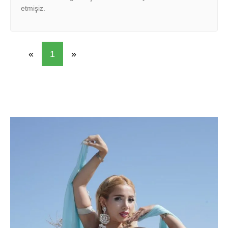
etmişiz.
«
1
»